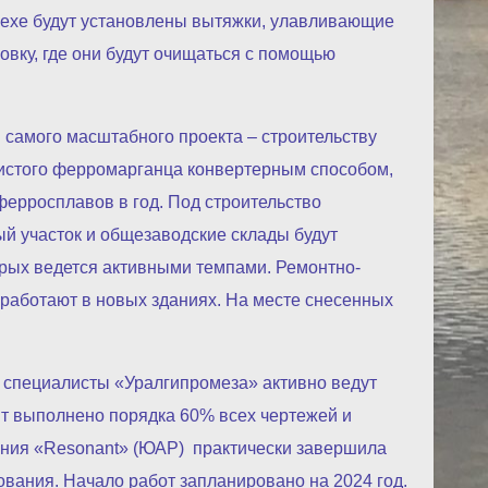
ехе будут установлены вытяжки, улавливающие
вку, где они будут очищаться с помощью
 самого масштабного проекта – строительству
одистого ферромарганца конвертерным способом,
ерросплавов в год. Под строительство
й участок и общезаводские склады будут
рых ведется активными темпами. Ремонтно-
 работают в новых зданиях. На месте снесенных
 специалисты «Уралгипромеза» активно ведут
нт выполнено порядка 60% всех чертежей и
ания «Resonant» (ЮАР) практически завершила
вания. Начало работ запланировано на 2024 год.