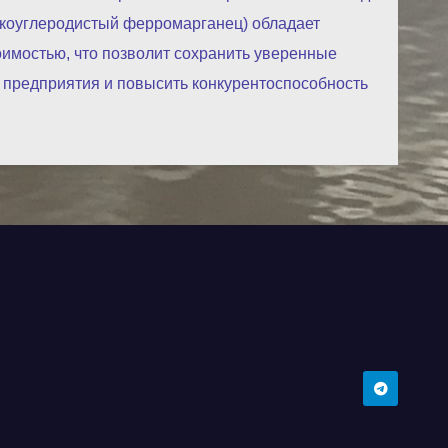
зкоуглеродистый ферромарганец) обладает
имостью, что позволит сохранить уверенные
 предприятия и повысить конкурентоспособность