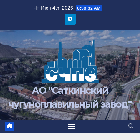
Перейти
Чт. Июн 4th, 2026
8:38:32 AM
к
содержимому
АО "Саткинский
чугуноплавильный завод"